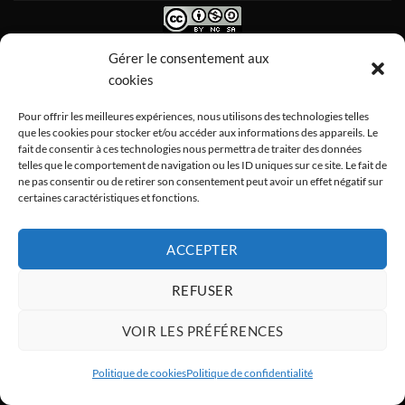
Ce(tte) œuvre est mise à disposition selon les termes de la
Licence
Gérer le consentement aux
Creative Commons Attribution - Pas d’Utilisation Commerciale -
cookies
Partage dans les Mêmes Conditions 4.0 International
.
Pour offrir les meilleures expériences, nous utilisons des technologies telles
que les cookies pour stocker et/ou accéder aux informations des appareils. Le
fait de consentir à ces technologies nous permettra de traiter des données
telles que le comportement de navigation ou les ID uniques sur ce site. Le fait de
ne pas consentir ou de retirer son consentement peut avoir un effet négatif sur
certaines caractéristiques et fonctions.
ACCEPTER
REFUSER
VOIR LES PRÉFÉRENCES
Politique de cookies
Politique de confidentialité