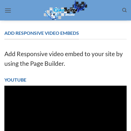
Passer
au
contenu
ADD RESPONSIVE VIDEO EMBEDS
Add Responsive video embed to your site by
using the Page Builder.
YOUTUBE