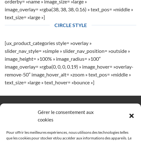
orderby= »name » image_size= »large »
image_overlay= »rgba(38, 38, 38, 0.16) » text_pos= »middle »
text_size= »large »]
CIRCLE STYLE
[ux_product_categories style= »overlay »
slider_nav_style= »simple » slider_nav_position= »outside »
image_height= »100% » image_radius= »100″
image_overlay= »rgba(0, 0, 0, 0.19) » image_hover= »overlay-
remove-50″ image_hover_alt= »zoom » text_pos= »middle »
text_size= »large » text_hover= »bounce »]
BE CREATIVE! MIX AND MATCH SETTINGS
Gérer le consentement aux
cookies
[ux_product_categories style= »overlay » type= »grid » grid= »13″
Pour offrir les meilleures expériences, nous utilisons des technologies telles
col_spacing= »small » columns= »3″ depth_hover= »5″
que les cookies pour stocker et/ou accéder aux informations des appareils. Le