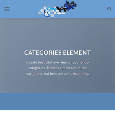
Passer
au
contenu
CATEGORIES ELEMENT
Create beautiful overview of your Shop
categories. There is almost unlimited
variations, but here are some examples.